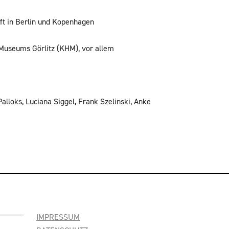
t in Berlin und ­Kopenhagen
 Museums Görlitz (KHM), vor allem
Palloks, Luciana Siggel, Frank Szelinski, Anke
IMPRESSUM