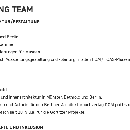
NG TEAM
EKTUR/GESTALTUNG
und Berlin
enkammer
splanungen für Museen
ich Ausstellungsgestaltung und -planung in allen HOAI/HOAS-Phase
mold
r und Innenarchitektur in Münster, Detmold und Berlin.
kerin und Autorin für den Berliner Architekturbuchverlag DOM publishe
h seit 2015 u.a. für die Görlitzer Projekte.
EPTE UND
INKLUSION